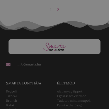
1
2
info@smarta.hu
SMARTA KONYHÁJA
ÉLETMÓD
Reggeli
Alapanyag tippek
Tízórai
Egészséges életmód
Brunch
Tudatos mindennapok
Italok
Fenntarthatóság