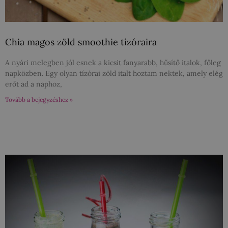
Chia magos zöld smoothie tízóraira
A nyári melegben jól esnek a kicsit fanyarabb, hűsítő italok, főleg
napközben. Egy olyan tízórai zöld italt hoztam nektek, amely elég
erőt ad a naphoz,
Tovább a bejegyzéshez »