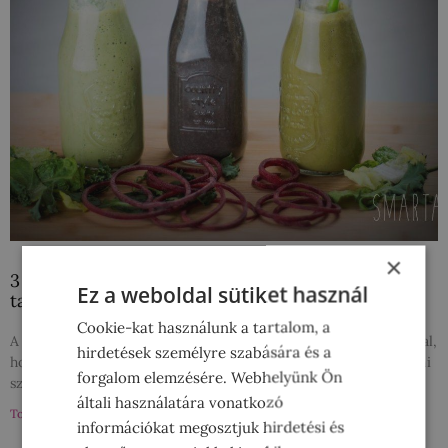
×
3 zöld smoothie, hogy tökéletes formában várd a
Ez a weboldal sütiket használ
tavaszt
Cookie-kat használunk a tartalom, a
A hosszúra nyúlt tél után végre itt a tavasz, ami egyet jelent azzal,
hirdetések személyre szabására és a
hogy kibújhatunk a nagy kabátból, és vészesen közeledik a bikini
forgalom elemzésére. Webhelyünk Ön
szezon, ráadásul
általi használatára vonatkozó
Tovább a bejegyzéshez »
információkat megosztjuk hirdetési és