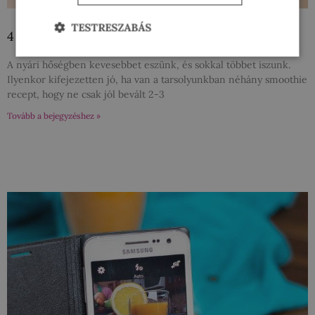
TESTRESZABÁS
4 nyári hűsítő smoothie, amit ki kell próbálnod!
A nyári hőségben kevesebbet eszünk, és sokkal többet iszunk.
Ilyenkor kifejezetten jó, ha van a tarsolyunkban néhány smoothie
recept, hogy ne csak jól bevált 2-3
Tovább a bejegyzéshez »