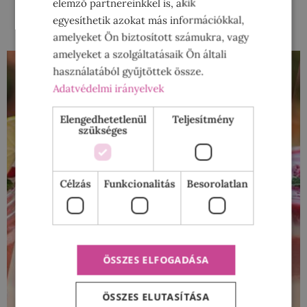
elemző partnereinkkel is, akik
egyesíthetik azokat más információkkal,
amelyeket Ön biztosított számukra, vagy
amelyeket a szolgáltatásaik Ön általi
használatából gyűjtöttek össze.
Adatvédelmi irányelvek
Elengedhetetlenül
Teljesítmény
szükséges
Célzás
Funkcionalitás
Besorolatlan
ÖSSZES ELFOGADÁSA
ÖSSZES ELUTASÍTÁSA