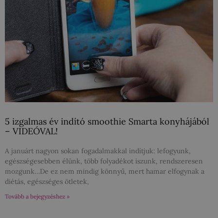
5 izgalmas év indító smoothie Smarta konyhájából
– VIDEÓVAL!
A januárt nagyon sokan fogadalmakkal indítjuk: lefogyunk,
egészségesebben élünk, több folyadékot iszunk, rendszeresen
mozgunk…De ez nem mindig könnyű, mert hamar elfogynak a
diétás, egészséges ötletek,
Tovább a bejegyzéshez »