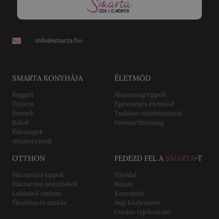
info@smarta.hu
SMARTA KONYHÁJA
ÉLETMÓD
Reggeli
Alapanyag tippek
Tízórai
Egészséges életmód
Brunch
Tudatos mindennapok
Italok
Fenntarthatóság
Édességek
Alapreceptek
OTTHON
FEDEZD FEL A
SMARTA
-T
Háztartási tippek
Főoldal
Háztartási készülékek
Rólam
Lakásból otthon
Kapcsolat
Élestílus és utazás
Jogi közlemény
Cookie tájékoztató