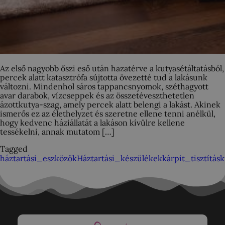
Az első nagyobb őszi eső után hazatérve a kutyasétáltatásból,
percek alatt katasztrófa sújtotta övezetté tud a lakásunk
változni. Mindenhol sáros tappancsnyomok, széthagyott
avar darabok, vízcseppek és az összetéveszthetetlen
ázottkutya-szag, amely percek alatt belengi a lakást. Akinek
ismerős ez az élethelyzet és szeretne ellene tenni anélkül,
hogy kedvenc háziállatát a lakáson kívülre kellene
tessékelni, annak mutatom […]
Tagged
háztartási_eszközök
Háztartási_készülékek
kárpit_tisztítás
k