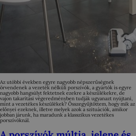
Az utóbbi években egyre nagyobb népszerűségnek
örvendenek a vezeték nélküli porszívók, a gyártók is egyre
nagyobb hangsúlyt fektetnek ezekre a készülékekre, de
vajon takarítási végeredményben tudják ugyanazt nyújtani,
mint a vezetékes készülékek? Összegyűjtöttem, hogy mik az
előnyei ezeknek, illetve melyek azok a szituációk, amikor
jobban járunk, ha maradunk a klasszikus vezetékes
porszívóknál.
A porszívók múltja, jelene és