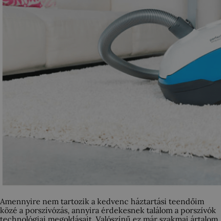
Amennyire nem tartozik a kedvenc háztartási teendőim
közé a porszívózás, annyira érdekesnek találom a porszívók
technológiai megoldásait. Valószínű ez már szakmai ártalom,