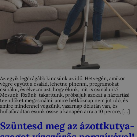
Az egyik legdrágább kincsünk az idő. Hétvégén, amikor
végre együtt a család, lehetne pihenni, programokat
csinálni, és élvezni azt, hogy élünk, mit is csinálunk?
Mosunk, főzünk, takarítunk, próbáljuk azokat a háztartási
teendőket megcsinálni, amire hétköznap nem jut idő, és
amire mindennel végzünk, vasárnap délután van, és
hullafáradtan esünk össze a kanapén arra a 10 percre, […]
Szüntesd meg az ázottkutya-
szagot vízszűrős porszívóval!