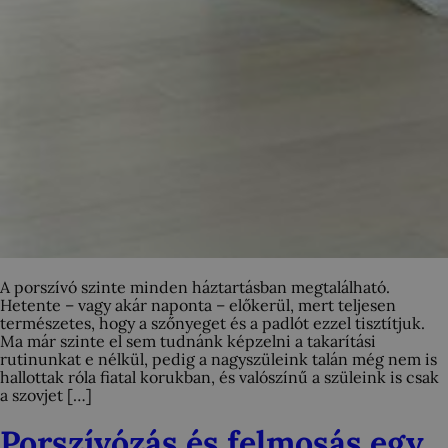
A porszívó szinte minden háztartásban megtalálható.
Hetente – vagy akár naponta – előkerül, mert teljesen
természetes, hogy a szőnyeget és a padlót ezzel tisztítjuk.
Ma már szinte el sem tudnánk képzelni a takarítási
rutinunkat e nélkül, pedig a nagyszüleink talán még nem is
hallottak róla fiatal korukban, és valószínű a szüleink is csak
a szovjet […]
Porszívózás és felmosás egy