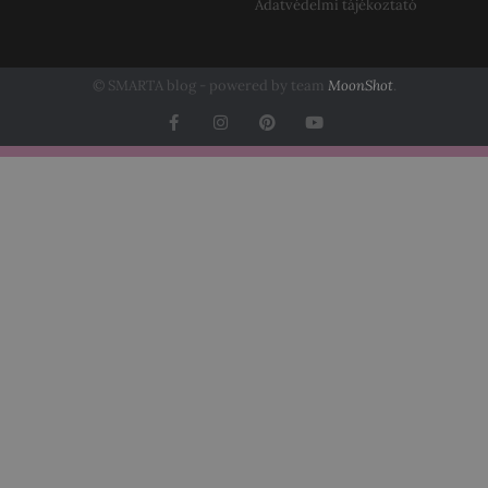
Adatvédelmi tájékoztató
© SMARTA blog - powered by team
MoonShot
.