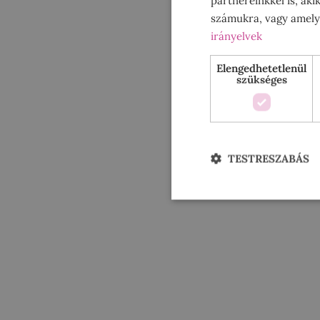
számukra, vagy amelye
irányelvek
Elengedhetetlenül
szükséges
TESTRESZABÁS