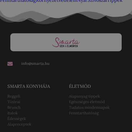
Fenntarthatóság
Környezetvédelem
Nyár
Szívószál
Tippek
info@smarta.hu
SMARTA KONYHÁJA
ÉLETMÓD
Reggeli
Alapanyag tippek
Tízórai
Egészséges életmód
Brunch
Tudatos mindennapok
Italok
Fenntarthatóság
Édességek
Alapreceptek