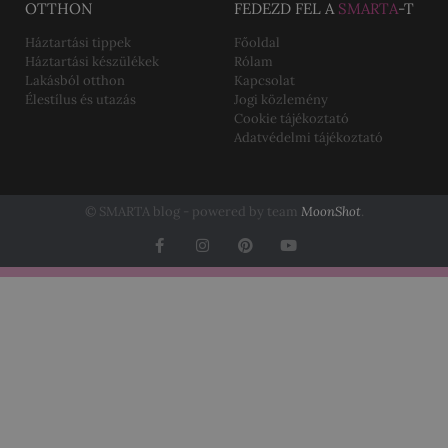
OTTHON
FEDEZD FEL A
SMARTA
-T
Háztartási tippek
Főoldal
Háztartási készülékek
Rólam
Lakásból otthon
Kapcsolat
Élestílus és utazás
Jogi közlemény
Cookie tájékoztató
Adatvédelmi tájékoztató
© SMARTA blog - powered by team
MoonShot
.