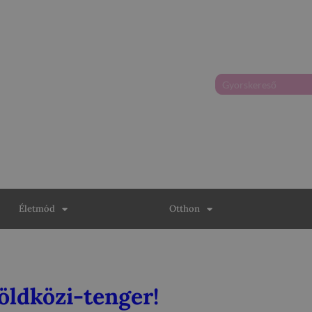
Életmód
Otthon
Földközi-tenger!