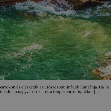
ízpartokon és elérkezik az utószezont imádók Kánaánja. Ha Te
l imádod a nagyvárosokat és a tengerpartot is, akkor […]