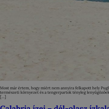
Most már értem, hogy miért nem annyira felkapott hely Puglia 
természeti környezet és a tengerpartok tényleg lenyűgözőek
[…]
Calabria ízei – dél-olasz ízka