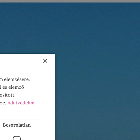
×
om elemzésére.
i és elemző
osított
sze.
Adatvédelmi
Besorolatlan