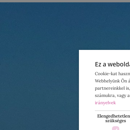
Ez a webolda
Cookie-kat haszn
Webhelyünk Ön ál
partnereinkkel is
számukra, vagy am
irányelvek
Elengedhetetlen
szükséges