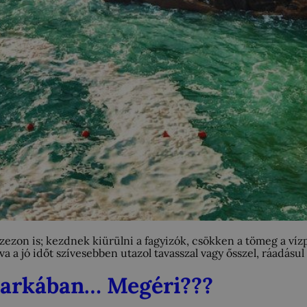
i szezon is; kezdnek kiürülni a fagyizók, csökken a tömeg a v
a a jó időt szívesebben utazol tavasszal vagy ősszel, ráadásu
 sarkában… Megéri???