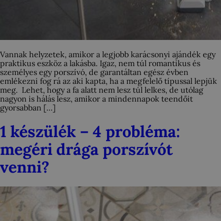
Vannak helyzetek, amikor a legjobb karácsonyi ajándék egy
praktikus eszköz a lakásba. Igaz, nem túl romantikus és
személyes egy porszívó, de garantáltan egész évben
emlékezni fog rá az aki kapta, ha a megfelelő típussal lepjük
meg. Lehet, hogy a fa alatt nem lesz túl lelkes, de utólag
nagyon is hálás lesz, amikor a mindennapok teendőit
gyorsabban […]
1 készülék – 4 probléma:
megéri drága porszívót
venni?