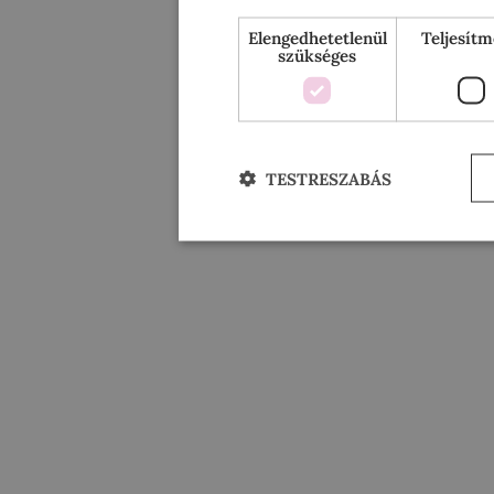
Elengedhetetlenül
Teljesít
szükséges
TESTRESZABÁS