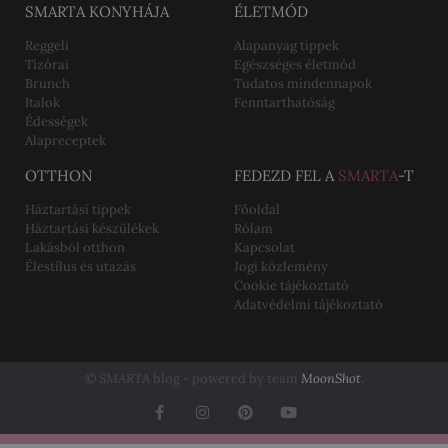
SMARTA KONYHÁJA
ÉLETMÓD
Reggeli
Alapanyag tippek
Tízórai
Egészséges életmód
Brunch
Tudatos mindennapok
Italok
Fenntarthatóság
Édességek
Alapreceptek
OTTHON
FEDEZD FEL A
SMARTA
-T
Háztartási tippek
Főoldal
Háztartási készülékek
Rólam
Lakásból otthon
Kapcsolat
Élestílus és utazás
Jogi közlemény
Cookie tájékoztató
Adatvédelmi tájékoztató
© SMARTA blog - powered by team
MoonShot
.