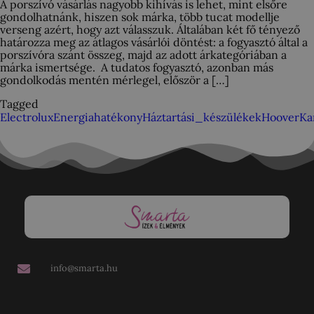
A porszívó vásárlás nagyobb kihívás is lehet, mint elsőre
gondolhatnánk, hiszen sok márka, több tucat modellje
verseng azért, hogy azt válasszuk. Általában két fő tényező
határozza meg az átlagos vásárlói döntést: a fogyasztó által a
porszívóra szánt összeg, majd az adott árkategóriában a
márka ismertsége. A tudatos fogyasztó, azonban más
gondolkodás mentén mérlegel, először a […]
Tagged
Electrolux
Energiahatékony
Háztartási_készülékek
Hoover
Ka
info@smarta.hu