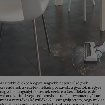
Az utóbbi években egyre nagyobb népszerűségnek
örvendenek a vezeték nélküli porszívók, a gyártók is egyre
nagyobb hangsúlyt fektetnek ezekre a készülékekre, de
vajon takarítási végeredményben tudják ugyanazt nyújtani,
mint a vezetékes készülékek? Összegyűjtöttem, hogy mik az
előnyei ezeknek, illetve melyek azok a szituációk, amikor