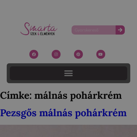
Címke:
málnás pohárkrém
Pezsgős málnás pohárkrém