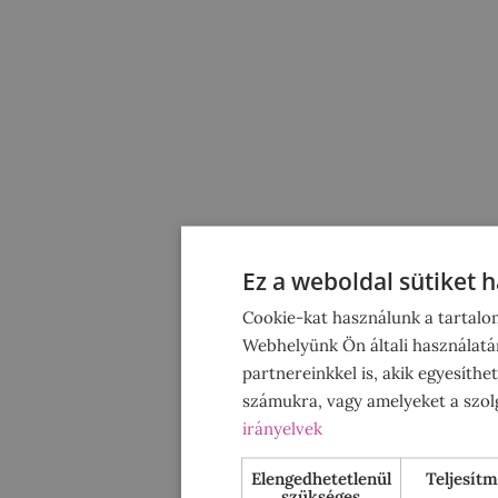
Ez a weboldal sütiket 
Cookie-kat használunk a tartalo
Webhelyünk Ön általi használatá
partnereinkkel is, akik egyesíth
számukra, vagy amelyeket a szolg
irányelvek
Elengedhetetlenül
Teljesít
szükséges