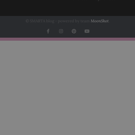
© SMARTA blog - powered by team
MoonShot
.