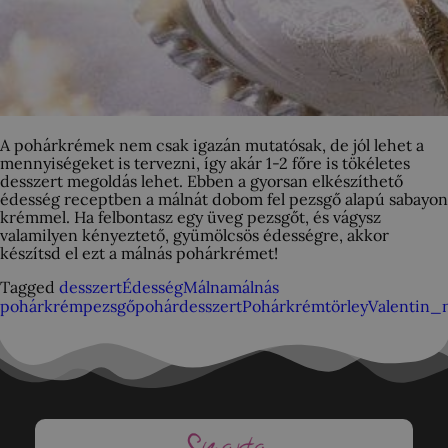
A pohárkrémek nem csak igazán mutatósak, de jól lehet a
mennyiségeket is tervezni, így akár 1-2 főre is tökéletes
desszert megoldás lehet. Ebben a gyorsan elkészíthető
édesség receptben a málnát dobom fel pezsgő alapú sabayon
krémmel. Ha felbontasz egy üveg pezsgőt, és vágysz
valamilyen kényeztető, gyümölcsös édességre, akkor
készítsd el ezt a málnás pohárkrémet!
Tagged
desszert
Édesség
Málna
málnás
pohárkrém
pezsgő
pohárdesszert
Pohárkrém
törley
Valentin_