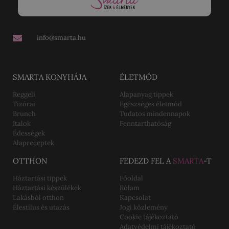
info@smarta.hu
SMARTA KONYHÁJA
ÉLETMÓD
Reggeli
Alapanyag tippek
Tízórai
Egészséges életmód
Brunch
Tudatos mindennapok
Italok
Fenntarthatóság
Édességek
Alapreceptek
OTTHON
FEDEZD FEL A
SMARTA
-T
Háztartási tippek
Főoldal
Háztartási készülékek
Rólam
Lakásból otthon
Kapcsolat
Élestílus és utazás
Jogi közlemény
Cookie tájékoztató
Adatvédelmi tájékoztató