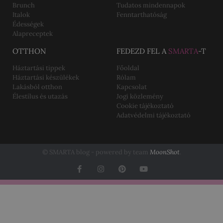
Brunch
Tudatos mindennapok
Italok
Fenntarthatóság
Édességek
Alapreceptek
OTTHON
FEDEZD FEL A
SMARTA
-T
Háztartási tippek
Főoldal
Háztartási készülékek
Rólam
Lakásból otthon
Kapcsolat
Élestílus és utazás
Jogi közlemény
Cookie tájékoztató
Adatvédelmi tájékoztató
© SMARTA blog - powered by team
MoonShot
.