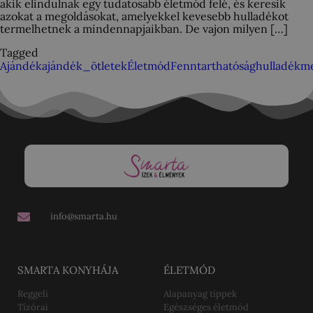
akik elindulnak egy tudatosabb életmód felé, és keresik
azokat a megoldásokat, amelyekkel kevesebb hulladékot
termelhetnek a mindennapjaikban. De vajon milyen […]
Tagged
Ajándék
ajándék_ötletek
Életmód
Fenntarthatóság
hulladékm
info@smarta.hu
SMARTA KONYHÁJA
ÉLETMÓD
Reggeli
Alapanyag tippek
Tízórai
Egészséges életmód