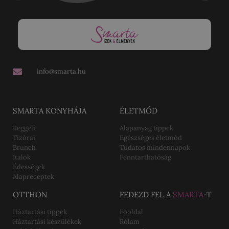
info@smarta.hu
SMARTA KONYHÁJA
ÉLETMÓD
Reggeli
Alapanyag tippek
Tízórai
Egészséges életmód
Brunch
Tudatos mindennapok
Italok
Fenntarthatóság
Édességek
Alapreceptek
OTTHON
FEDEZD FEL A
SMARTA
-T
Háztartási tippek
Főoldal
Háztartási készülékek
Rólam