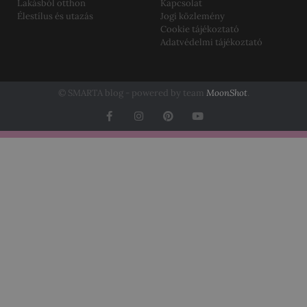
Lakásból otthon
Kapcsolat
Élestílus és utazás
Jogi közlemény
Cookie tájékoztató
Adatvédelmi tájékoztató
© SMARTA blog - powered by team
MoonShot
.