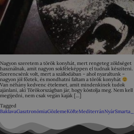
Nagyon szeretem a török konyhát, mert rengeteg zöldséget
használnak, amit nagyon sokféleképpen el tudnak készíteni.
Szerencsénk volt, mert a szállodában – ahol nyaraltunk –
nagyon jól főztek, és mondhatni faltam a török konyhát
Van néhány kedvenc ételemet, amit mindenkinek tudok
ajánlani, aki Törökországban jár, hogy kóstolja meg. Nem kell
megijedni, nem csak vegán kaják […]
Tagged
Baklava
Gasztronómia
Gözleme
Köfte
Mediterrán
Nyár
Smarta_