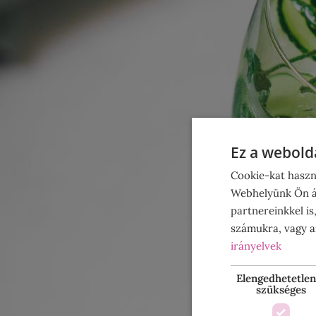
Ez a webolda
Cookie-kat haszn
Webhelyünk Ön ál
partnereinkkel is
számukra, vagy am
irányelvek
Elengedhetetlen
szükséges