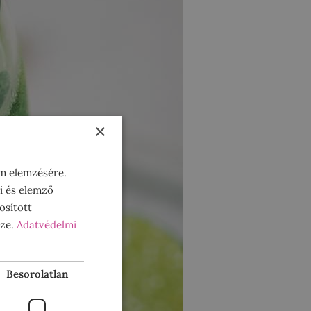
×
om elemzésére.
i és elemző
osított
sze.
Adatvédelmi
Besorolatlan