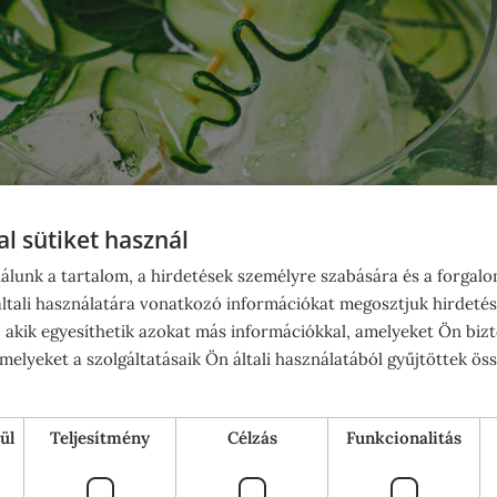
l sütiket használ
álunk a tartalom, a hirdetések személyre szabására és a forgal
tali használatára vonatkozó információkat megosztjuk hirdetés
, akik egyesíthetik azokat más információkkal, amelyeket Ön bizt
elyeket a szolgáltatásaik Ön általi használatából gyűjtöttek ös
ül
Teljesítmény
Célzás
Funkcionalitás