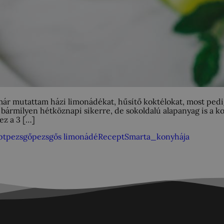
 már mutattam házi limonádékat, hűsítő koktélokat, most pedi
bármilyen hétköznapi sikerre, de sokoldalú alapanyag is a 
ez a 3 […]
pt
pezsgő
pezsgős limonádé
Recept
Smarta_konyhája