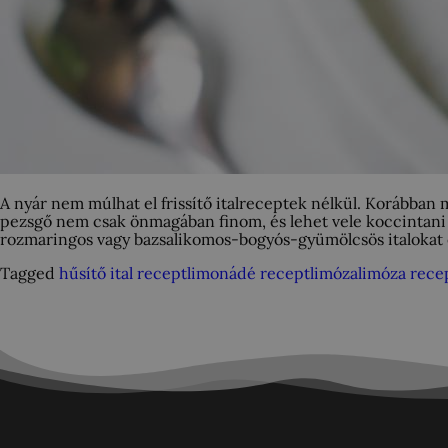
A nyár nem múlhat el frissítő italreceptek nélkül. Korábban
pezsgő nem csak önmagában finom, és lehet vele koccintani 
rozmaringos vagy bazsalikomos-bogyós-gyümölcsös italokat 
Tagged
hűsítő ital recept
limonádé recept
limóza
limóza rece