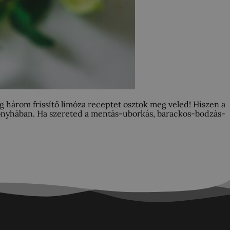
g három frissítő limóza receptet osztok meg veled! Hiszen a
konyhában. Ha szereted a mentás-uborkás, barackos-bodzás-