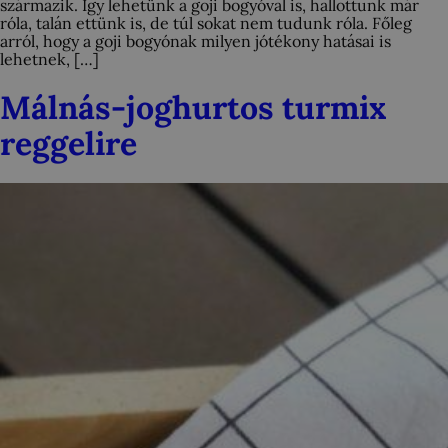
származik. Így lehetünk a goji bogyóval is, hallottunk már
róla, talán ettünk is, de túl sokat nem tudunk róla. Főleg
arról, hogy a goji bogyónak milyen jótékony hatásai is
lehetnek, […]
Málnás-joghurtos turmix
reggelire