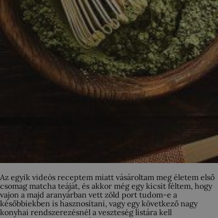
Az egyik videós receptem miatt vásároltam meg életem első
csomag matcha teáját, és akkor még egy kicsit féltem, hogy
vajon a majd aranyárban vett zöld port tudom-e a
későbbiekben is hasznosítani, vagy egy következő nagy
konyhai rendszerezésnél a veszteség listára kell