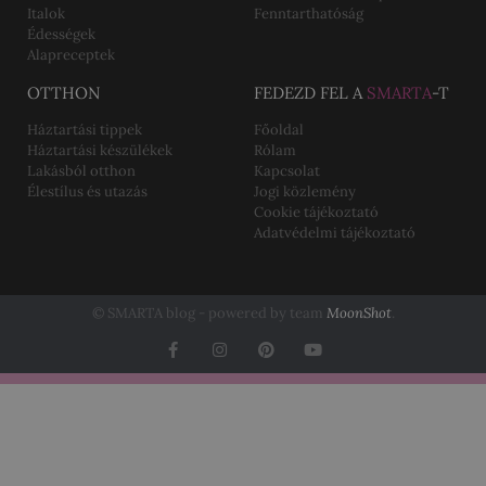
Italok
Fenntarthatóság
Édességek
Alapreceptek
OTTHON
FEDEZD FEL A
SMARTA
-T
Háztartási tippek
Főoldal
Háztartási készülékek
Rólam
Lakásból otthon
Kapcsolat
Élestílus és utazás
Jogi közlemény
Cookie tájékoztató
Adatvédelmi tájékoztató
© SMARTA blog - powered by team
MoonShot
.