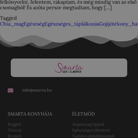
felkönyvelni. Jelentem, rákaptam, és még mindig van az első
csomagból! És azóta persze megtudtam, hogy […]
Tagged
Chia_mag
Egészség
Egészséges_táplálkozás
Goji
jótékony_hat
info@smarta.hu
SMARTA KONYHÁJA
ÉLETMÓD
Reggeli
Alapanyag tippek
Tízórai
Egészséges életmód
Brunch
Tudatos mindennapok