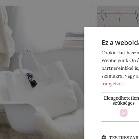
Ez a webolda
Cookie-kat haszn
Webhelyünk Ön ál
partnereinkkel is
számukra, vagy am
irányelvek
Elengedhetetlen
szükséges
TESTRESZAB