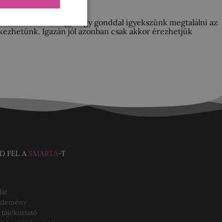
k. Nem véletlen, hogy nagy gonddal igyekszünk megtalálni az
ítkezhetünk. Igazán jól azonban csak akkor érezhetjük
D FEL A
SMARTA
-T
lat
özlemény
 tájékoztató