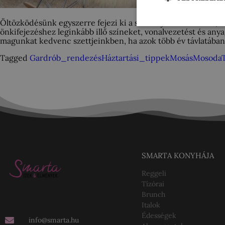
Öltözködésünk egyszerre fejezi ki a személyes stílusunkat, 
önkifejezéshez leginkább illő színeket, vonalvezetést és any
magunkat kedvenc szettjeinkben, ha azok több év távlatába
Tagged
Gardrób_rendezés
Háztartási_tippek
Mosás
Mosoda
SMARTA KONYHÁJA
Reggeli
Tízórai
Brunch
Italok
Édességek
info@smarta.hu