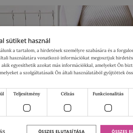
l sütiket használ
álunk a tartalom, a hirdetések személyre szabására és a forgal
tali használatára vonatkozó információkat megosztjuk hirdetés
, akik egyesíthetik azokat más információkkal, amelyeket Ön bizt
elyeket a szolgáltatásaik Ön általi használatából gyűjtöttek ös
ül
Teljesítmény
Célzás
Funkcionalitás
ÖSSZES ELUTASÍTÁSA
ÖSSZES 
ÁS