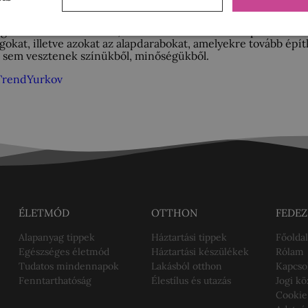
a gondolkodásmódunkat, és tükre aktuális lelki állapotunkna
agokat, illetve azokat az alapdarabokat, amelyekre tovább ép
n sem vesztenek színükből, minőségükből.
Trend
Yurkov
ÉLETMÓD
OTTHON
FEDEZ
Alapanyag tippek
Háztartási tippek
Főoldal
Egészséges életmód
Háztartási készülékek
Rólam
Tudatos mindennapok
Lakásból otthon
Kapcso
Fenntarthatóság
Élestílus és utazás
Jogi k
Cookie