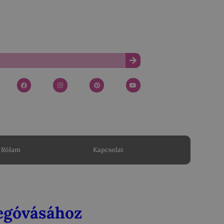
Rólam
Kapcsolat
megóvásához