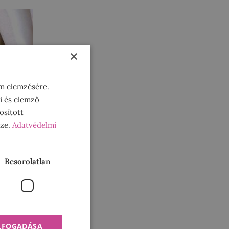
×
om elemzésére.
i és elemző
osított
sze.
Adatvédelmi
Besorolatlan
ELFOGADÁSA