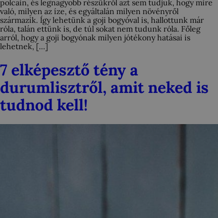
polcain, és legnagyobb részükről azt sem tudjuk, hogy mire
való, milyen az íze, és egyáltalán milyen növényről
származik. Így lehetünk a goji bogyóval is, hallottunk már
róla, talán ettünk is, de túl sokat nem tudunk róla. Főleg
arról, hogy a goji bogyónak milyen jótékony hatásai is
lehetnek, […]
7 elképesztő tény a
durumlisztről, amit neked is
tudnod kell!