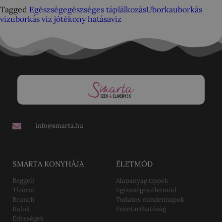
Tagged
Egészség
egészséges táplálkozás
Uborka
uborkás
víz
uborkás víz jótékony hatása
víz
info@smarta.hu
SMARTA KONYHÁJA
ÉLETMÓD
Reggeli
Alapanyag tippek
Tízórai
Egészséges életmód
Brunch
Tudatos mindennapok
Italok
Fenntarthatóság
Édességek