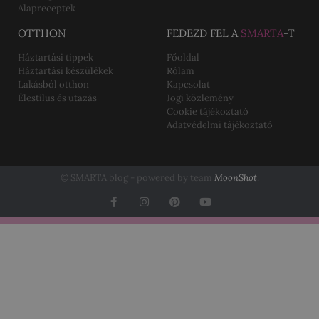
Alapreceptek
OTTHON
FEDEZD FEL A
SMARTA
-T
Háztartási tippek
Főoldal
Háztartási készülékek
Rólam
Lakásból otthon
Kapcsolat
Élestílus és utazás
Jogi közlemény
Cookie tájékoztató
Adatvédelmi tájékoztató
© SMARTA blog - powered by team
MoonShot
.