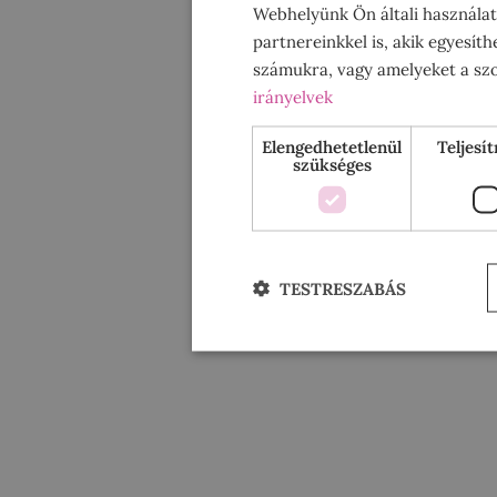
Webhelyünk Ön általi használa
partnereinkkel is, akik egyesít
számukra, vagy amelyeket a szol
irányelvek
Elengedhetetlenül
Teljesí
szükséges
TESTRESZABÁS