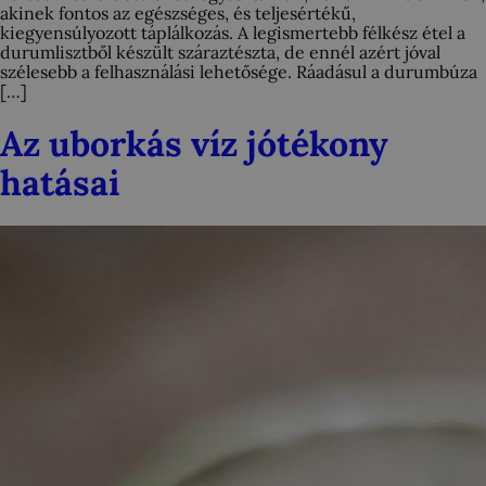
akinek fontos az egészséges, és teljesértékű,
kiegyensúlyozott táplálkozás. A legismertebb félkész étel a
durumlisztből készült száraztészta, de ennél azért jóval
szélesebb a felhasználási lehetősége. Ráadásul a durumbúza
[…]
Az uborkás víz jótékony
hatásai