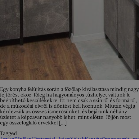
Egy konyha felújítás során a főzőlap kiválasztása mindig nagy
fejtörést okoz, főleg ha hagyományos tűzhelyet váltunk le
beépíthető készülékekre. Itt nem csak a színről és formáról,
de a működési elvről is döntést kell hoznunk. Miután végig
kérdezzük az összes ismerősünket, és bejárunk néhány
üzletet a képzavar nagyobb lehet, mint előtte. Jöjjön most
egy összefoglaló érvekkel […]
Tagged