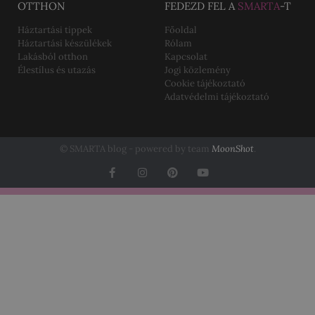
OTTHON
FEDEZD FEL A
SMARTA
-T
Háztartási tippek
Főoldal
Háztartási készülékek
Rólam
Lakásból otthon
Kapcsolat
Élestílus és utazás
Jogi közlemény
Cookie tájékoztató
Adatvédelmi tájékoztató
© SMARTA blog - powered by team
MoonShot
.