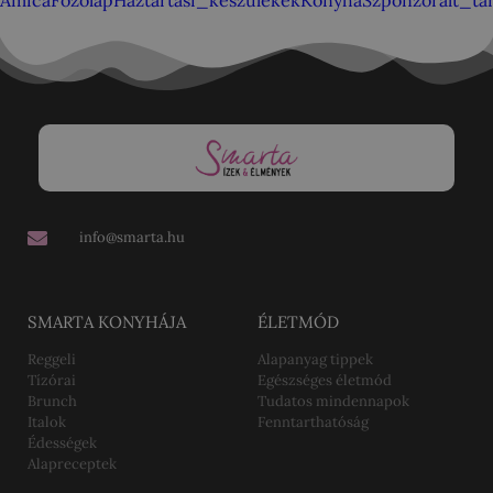
Amica
Főzőlap
Háztartási_készülékek
Konyha
Szponzorált_ta
info@smarta.hu
SMARTA KONYHÁJA
ÉLETMÓD
Reggeli
Alapanyag tippek
Tízórai
Egészséges életmód
Brunch
Tudatos mindennapok
Italok
Fenntarthatóság
Édességek
Alapreceptek