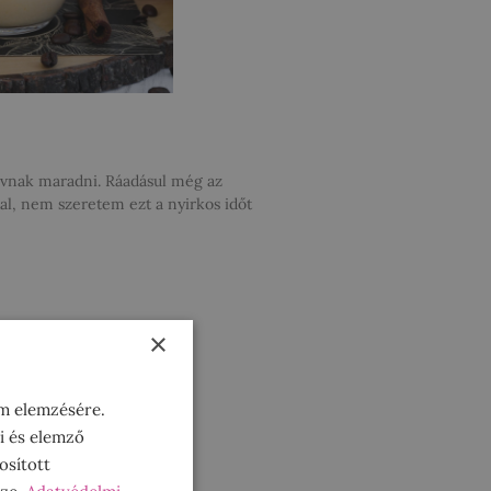
ívnak maradni. Ráadásul még az
tal, nem szeretem ezt a nyirkos időt
×
om elemzésére.
i és elemző
osított