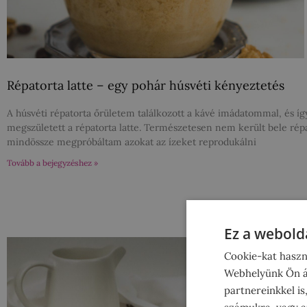
Répatorta latte – egy pohár húsvéti kényeztetés
A húsvéti répatorta őrületem találkozott a kávé imádatommal, és íg
megszületett a répatorta latte. Természetesen nem került bele répa
mindössze megpróbáltam azokat az ízeket reprodukálni
Tovább a bejegyzéshez »
Ez a webolda
Cookie-kat haszn
Webhelyünk Ön ál
partnereinkkel is