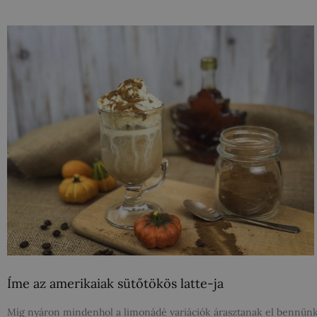
Íme az amerikaiak sütőtökös latte-ja
Míg nyáron mindenhol a limonádé variációk árasztanak el bennünk