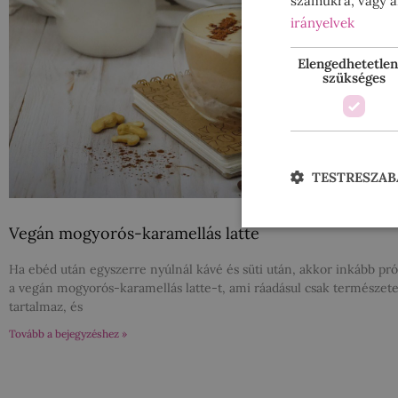
számukra, vagy am
irányelvek
Elengedhetetlen
szükséges
TESTRESZAB
Vegán mogyorós-karamellás latte
Ha ebéd után egyszerre nyúlnál kávé és süti után, akkor inkább pró
a vegán mogyorós-karamellás latte-t, ami ráadásul csak természete
tartalmaz, és
Tovább a bejegyzéshez »