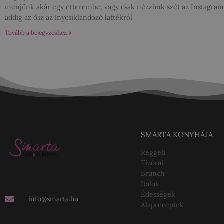
menjünk akár egy étterembe, vagy csak nézzünk szét az Instagra
addig az ősz az ínycsiklandozó lattékról
Tovább a bejegyzéshez »
SMARTA KONYHÁJA
Reggeli
Tízórai
Brunch
Italok
Édességek
info@smarta.hu
Alapreceptek