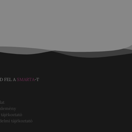
D FEL A
SMARTA
-T
lat
özlemény
 tájékoztató
delmi tájékoztató