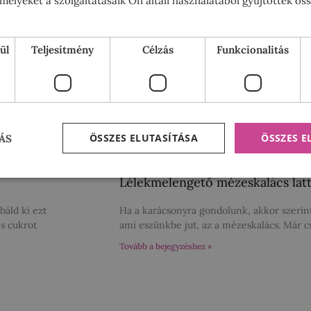
elyeket a szolgáltatásaik Ön általi használatából gyűjtöttek ös
ül
Teljesítmény
Célzás
Funkcionalitás
ÖSSZES ELUTASÍTÁSA
ÖSSZES 
ÁS
Lélekmelengető mézeskalács latt
báld ki ezt
Ha a karácsonyra gondolunk, akkor szerinte
s cukrot
ami eszünkbe jut, az a mézeskalács. Már c
Tovább a bejegyzéshez »