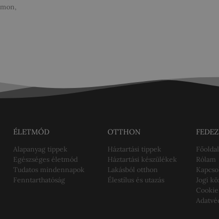
mmon,
ÉLETMÓD
OTTHON
FEDEZ
Alapanyag tippek
Háztartási tippek
Főoldal
Egészséges életmód
Háztartási készülékek
Rólam
Tudatos mindennapok
Lakásból otthon
Kapcso
Fenntarthatóság
Élestílus és utazás
Jogi k
Cookie
Adatvé