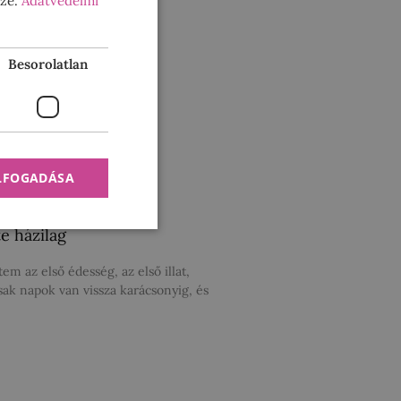
sze.
Adatvédelmi
Besorolatlan
ELFOGADÁSA
e házilag
m az első édesség, az első illat,
sak napok van vissza karácsonyig, és