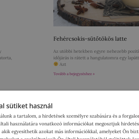
Fehércsokis-sütőtökös latte
y
Az utóbbi hetekben egyre nehezebb pozit
torta,
időjárás is rátett a hangulatomra egy lapát
Azt
Tovább a bejegyzéshez »
l sütiket használ
álunk a tartalom, a hirdetések személyre szabására és a forgal
tali használatára vonatkozó információkat megosztjuk hirdetés
, akik egyesíthetik azokat más információkkal, amelyeket Ön bizt