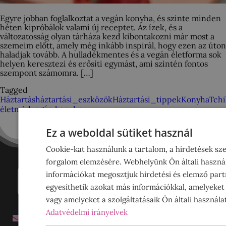
Egyre jobban foglalkoztat a vegán konyha, és szinte minden
héten kipróbálok valami új receptet. Az ízek, és a
változatosság olyan tárháza kezd kibontakozni már most a
szemeim előtt, amely még inkább inspirál, hogy ezen az úton
haladjak tovább. A hulladékmentes és a vegán életforma sok
helyen keresztezi és erősíti egymást, ami szintén fontos
szempont számomra. […]
Tagged
Háztartás
háztartási_eszközök
Háztartási_tippek
Konyha
Tchi
életmód
vegán konyha
Ez a weboldal sütiket használ
Cookie-kat használunk a tartalom, a hirdetések sz
forgalom elemzésére. Webhelyünk Ön általi haszná
információkat megosztjuk hirdetési és elemző partn
egyesíthetik azokat más információkkal, amelyeket
vagy amelyeket a szolgáltatásaik Ön általi használa
Adatvédelmi irányelvek
info@smarta.hu