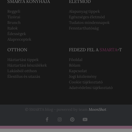
SMARTA KONYHÁJA
ÉLETMÓD
Reggeli
Alapanyag tippek
Tízórai
Egészséges életmód
Brunch
Tudatos mindennapok
Italok
Fenntarthatóság
Édességek
Alapreceptek
OTTHON
FEDEZD FEL A
SMARTA
-T
Háztartási tippek
Főoldal
Háztartási készülékek
Rólam
Lakásból otthon
Kapcsolat
Élestílus és utazás
Jogi közlemény
Cookie tájékoztató
Adatvédelmi tájékoztató
© SMARTA blog - powered by team
MoonShot
.