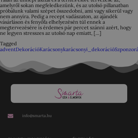
amelyről sokan megfeledkezünk, és az utolsó pillanatban
próbálunk valami szépet összedobni, ami vagy sikerül vagy
nem annyira. Pedig a recept vadászaton, az ajándék
vásárláson és fenyőfa elhelyezésén túl ennek a
megtervezésére is érdemes pár percet szánni azért, hogy
ne legyen stresszes az utolsó nap emiatt, […]
Tagged
advent
Dekoráció
Karácsony
karácsonyi_dekoráció
Szponzorá
info@smarta.hu