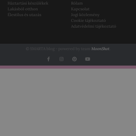
Háztartási készülékek
Rólam
Lakásból otthon
Kapcsolat
Élestílus és utazás
Jogi közlemény
Cookie tájékoztató
Adatvédelmi tájékoztató
© SMARTA blog - powered by team
MoonShot
.