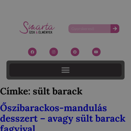
Címke:
sült barack
Őszibarackos-mandulás
desszert – avagy sült barack
fagyival