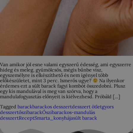
Van amikor jól esne valami egyszerű édesség, ami egyszerre
hideg és meleg, gyümölcsös, mégis bűnbe visz,
egyszemélyre is elkészíthető és nem igényel több
előkészületet, mint 3 perc. Ismerős ugye?
Na ilyenkor
érdemes ezt a sült barack fagyi kombót összedobni. Plusz
egy kis mandulával is meg van szórva, hogy a
mandulafogyasztás előnyeit is kiélvezhesd. Próbáld […]
Tagged
barack
barackos desszert
desszert ötlet
gyors
desszert
őszibarack
Őszibarackos-mandulás
desszert
Recept
Smarta_konyhája
sült barack