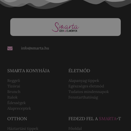
info@smarta.hu
SMARTA KONYHÁJA
ÉLETMÓD
Reggeli
Alapanyag tippek
Tízórai
Egészséges életmód
Brunch
Tudatos mindennapok
Italok
Fenntarthatóság
Édességek
Alapreceptek
OTTHON
FEDEZD FEL A
SMARTA
-T
Háztartási tippek
Főoldal