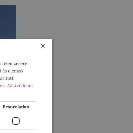
×
om elemzésére.
i és elemző
osított
sze.
Adatvédelmi
Besorolatlan