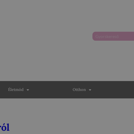
Életmód
Otthon
ól