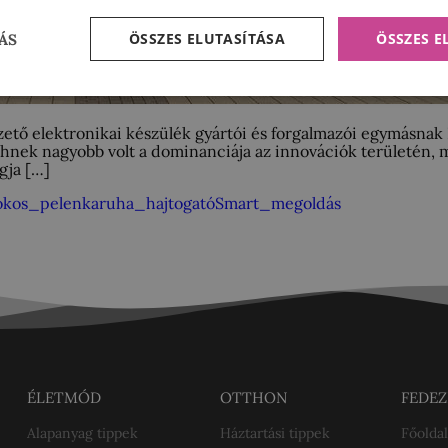
ÖSSZES ELUTASÍTÁSA
ÖSSZES 
ÁS
tő elektronikai készülék gyártói és forgalmazói egymásnak B
chnek nagyobb volt a dominanciája az innovációk területén, 
gja […]
okos_pelenka
ruha_hajtogató
Smart_megoldás
ÉLETMÓD
OTTHON
FEDEZ
Alapanyag tippek
Háztartási tippek
Főoldal