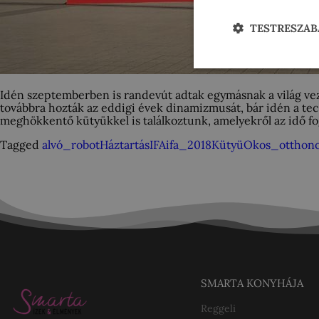
TESTRESZAB
Idén szeptemberben is randevút adtak egymásnak a világ veze
továbbra hozták az eddigi évek dinamizmusát, bár idén a te
meghökkentő kütyükkel is találkoztunk, amelyekről az idő fo
Tagged
alvó_robot
Háztartás
IFA
ifa_2018
Kütyü
Okos_otthon
SMARTA KONYHÁJA
Reggeli