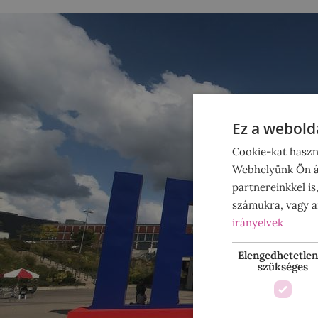
Ez a webolda
Cookie-kat haszn
Webhelyünk Ön ál
partnereinkkel is
számukra, vagy am
irányelvek
Elengedhetetlen
szükséges