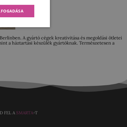
ELFOGADÁSA
erlinben. A gyártó cégek kreativitása és megoldási ötletei
mint a háztartási készülék gyártóknak. Természetesen a
D FEL A
SMARTA
-T