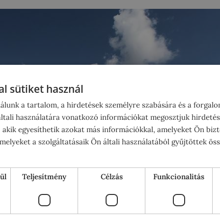
l sütiket használ
álunk a tartalom, a hirdetések személyre szabására és a forgal
tali használatára vonatkozó információkat megosztjuk hirdetés
, akik egyesíthetik azokat más információkkal, amelyeket Ön bizt
elyeket a szolgáltatásaik Ön általi használatából gyűjtöttek ös
ül
Teljesítmény
Célzás
Funkcionalitás