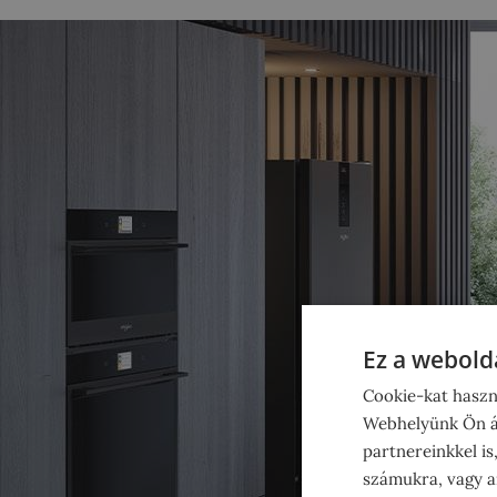
Ez a webolda
Cookie-kat haszn
Webhelyünk Ön ál
partnereinkkel is
számukra, vagy am