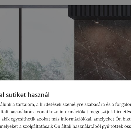
l sütiket használ
álunk a tartalom, a hirdetések személyre szabására és a forgal
tali használatára vonatkozó információkat megosztjuk hirdetés
, akik egyesíthetik azokat más információkkal, amelyeket Ön bizt
elyeket a szolgáltatásaik Ön általi használatából gyűjtöttek ös