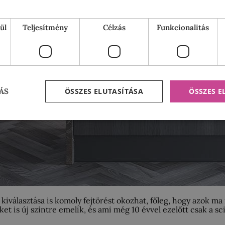
ül
Teljesítmény
Célzás
Funkcionalitás
ÖSSZES ELUTASÍTÁSA
ÖSSZES 
ÁS
kiválasztása is komoly fejtörést okozhat, főleg, hogy azok ma
ket is új szintre emelik, és ami még 10 évvel ezelőtt csak a 