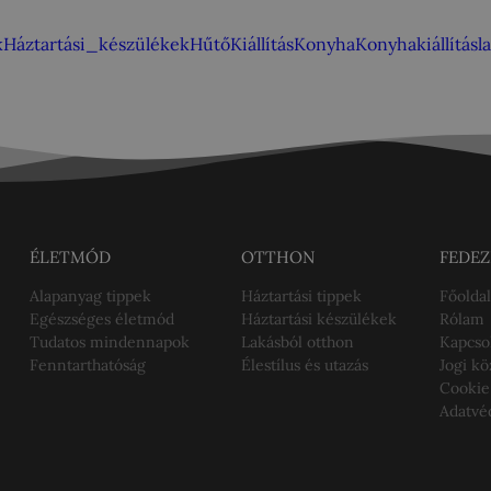
k
Háztartási_készülékek
Hűtő
Kiállítás
Konyha
Konyhakiállítás
l
ÉLETMÓD
OTTHON
FEDEZ
Alapanyag tippek
Háztartási tippek
Főoldal
Egészséges életmód
Háztartási készülékek
Rólam
Tudatos mindennapok
Lakásból otthon
Kapcso
Fenntarthatóság
Élestílus és utazás
Jogi k
Cookie
Adatvé