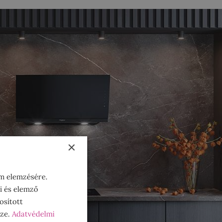
×
om elemzésére.
i és elemző
osított
sze.
Adatvédelmi