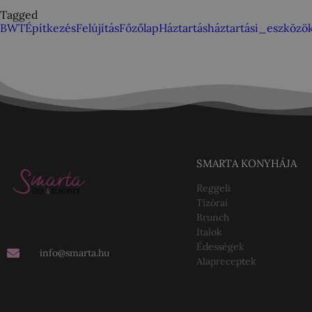
Tagged
BWT
Építkezés
Felújítás
Főzőlap
Háztartás
háztartási_eszközö
SMARTA KONYHÁJA
Reggeli
Tízórai
Brunch
Italok
Édességek
info@smarta.hu
Alapreceptek