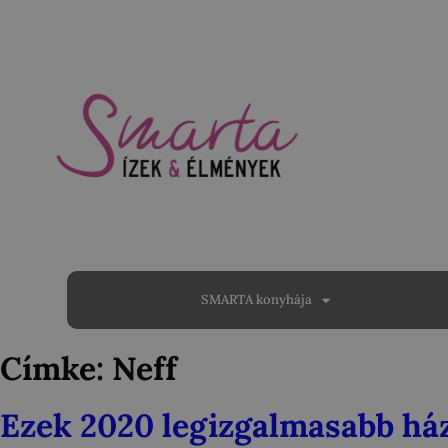
SMARTA konyhája
Címke:
Neff
Ezek 2020 legizgalmasabb ház