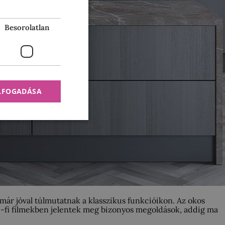
Besorolatlan
ELFOGADÁSA
 már jóval túlmutatnak a klasszikus funkcióikon. Az okos
sci-fi filmekben jelentek meg bizonyos megoldások, addig ma