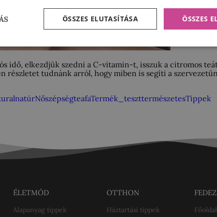
ÖSSZES ELUTASÍTÁSA
ÖSSZES 
ÁS
 idő, elkezdjük szedni a C-vitamin-t, isszuk a citromos teát,
észletet tudnánk arról, hogy miben is segíti a szervezetünk
ural
natúr
Nő
szépség
teafa
Termék_teszt
természetes
Tippek
ÉLETMÓD
OTTHON
FEDEZ
Alapanyag tippek
Háztartási tippek
Főoldal