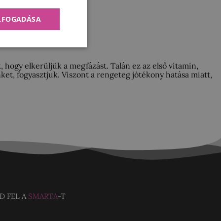
ELFOGADÁSA
 hogy elkerüljük a megfázást. Talán ez az első vitamin,
et, fogyasztjuk. Viszont a rengeteg jótékony hatása miatt,
D FEL A
SMARTA
-T