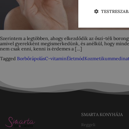
TESTRESZAB
Szerintem a legtöbben, ahogy elkezdődik az őszi-téli borongós
amivel gyerekként megismerkedünk, és anélkül, hogy minden r
nem csak enni, kenni is érdemes a […]
Tagged
Bor
bőrápolás
C-vitamin
Életmód
Kozmetikum
medinat
SMARTA KONYHÁJA
Reggeli