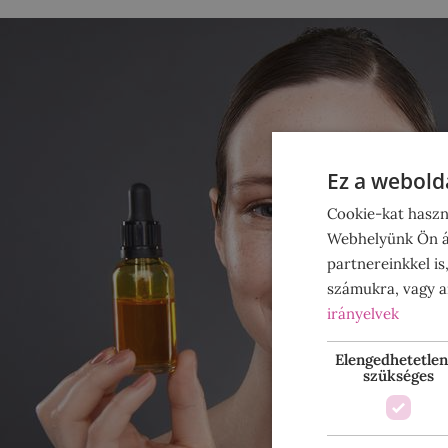
Ez a webolda
Cookie-kat haszn
Webhelyünk Ön ál
partnereinkkel is
számukra, vagy am
irányelvek
Elengedhetetlen
szükséges