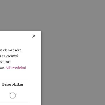
×
om elemzésére.
i és elemző
osított
sze.
Adatvédelmi
Besorolatlan