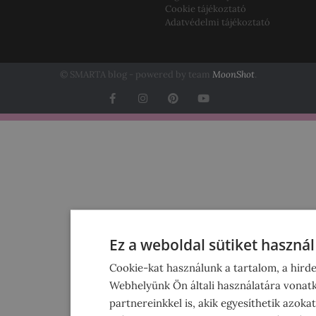
Cookie tájékoztató
Adatvédelmi tájékoztató
© SMARTA blog - powered by team
MoonShot
.
Ez a weboldal sütiket használ
Cookie-kat használunk a tartalom, a hird
Webhelyünk Ön általi használatára vonat
partnereinkkel is, akik egyesíthetik azok