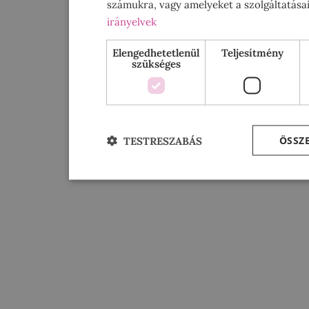
számukra, vagy amelyeket a szolgáltatásai
irányelvek
Elengedhetetlenül
Teljesítmény
szükséges
ÖSSZ
TESTRESZABÁS