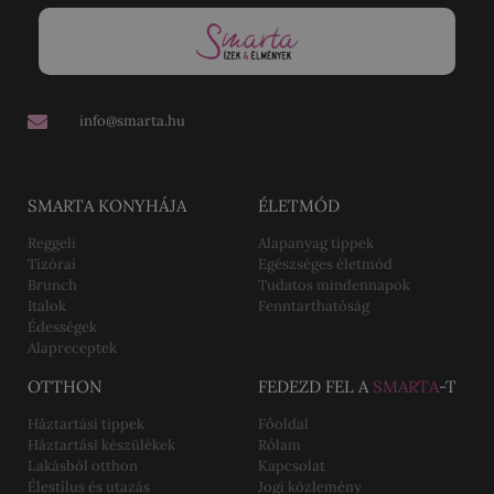
info@smarta.hu
SMARTA KONYHÁJA
ÉLETMÓD
Reggeli
Alapanyag tippek
Tízórai
Egészséges életmód
Brunch
Tudatos mindennapok
Italok
Fenntarthatóság
Édességek
Alapreceptek
OTTHON
FEDEZD FEL A
SMARTA
-T
Háztartási tippek
Főoldal
Háztartási készülékek
Rólam
Lakásból otthon
Kapcsolat
Élestílus és utazás
Jogi közlemény