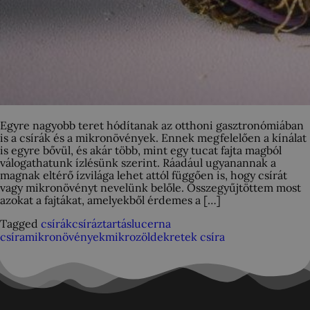
Egyre nagyobb teret hódítanak az otthoni gasztronómiában
is a csírák és a mikronövények. Ennek megfelelően a kínálat
is egyre bővül, és akár több, mint egy tucat fajta magból
válogathatunk ízlésünk szerint. Ráadául ugyanannak a
magnak eltérő ízvilága lehet attól függően is, hogy csírát
vagy mikronövényt nevelünk belőle. Ősszegyűjtöttem most
azokat a fajtákat, amelyekből érdemes a […]
Tagged
csírák
csíráztartás
lucerna
csíra
mikronövények
mikrozöldek
retek csíra