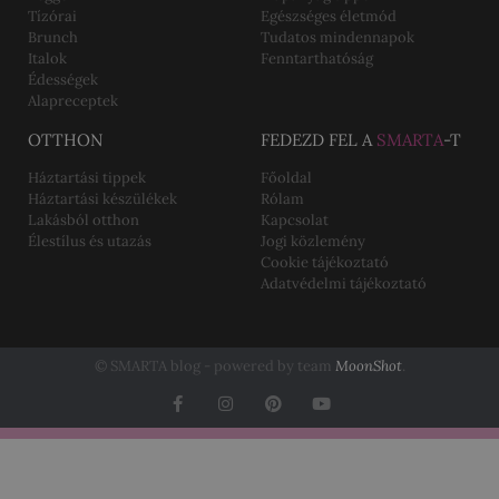
Tízórai
Egészséges életmód
Brunch
Tudatos mindennapok
Italok
Fenntarthatóság
Édességek
Alapreceptek
OTTHON
FEDEZD FEL A
SMARTA
-T
Háztartási tippek
Főoldal
Háztartási készülékek
Rólam
Lakásból otthon
Kapcsolat
Élestílus és utazás
Jogi közlemény
Cookie tájékoztató
Adatvédelmi tájékoztató
© SMARTA blog - powered by team
MoonShot
.