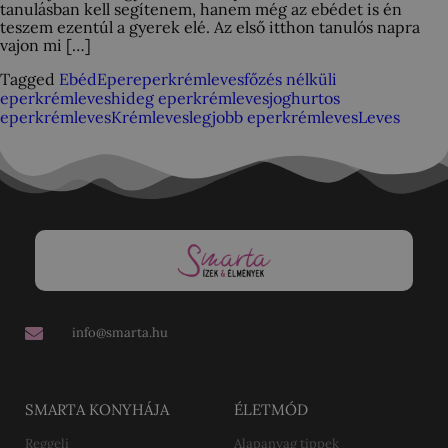
tanulásban kell segítenem, hanem még az ebédet is én
teszem ezentúl a gyerek elé. Az első itthon tanulós napra
vajon mi […]
Tagged
Ebéd
Eper
eperkrémleves
főzés nélküli
eperkrémleves
hideg eperkrémleves
joghurtos
eperkrémleves
Krémleves
legjobb eperkrémleves
Leves
info@smarta.hu
SMARTA KONYHÁJA
ÉLETMÓD
Reggeli
Alapanyag tippek