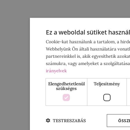
Ez a weboldal sütiket haszná
Cookie-kat használunk a tartalom, a hird
Webhelyünk Ön általi használatára vonat
partnereinkkel is, akik egyesíthetik azok
számukra, vagy amelyeket a szolgáltatásai
irányelvek
Elengedhetetlenül
Teljesítmény
szükséges
ÖSSZ
TESTRESZABÁS