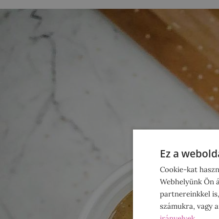
Ez a webolda
Cookie-kat haszn
Webhelyünk Ön ál
partnereinkkel is
számukra, vagy am
irányelvek