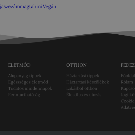
ja
szezámmag
tahini
Vegán
ÉLETMÓD
OTTHON
FEDEZ
Alapanyag tippek
Háztartási tippek
Főoldal
Egészséges életmód
Háztartási készülékek
Rólam
Tudatos mindennapok
Lakásból otthon
Kapcso
Fenntarthatóság
Élestílus és utazás
Jogi k
Cookie
Adatvé