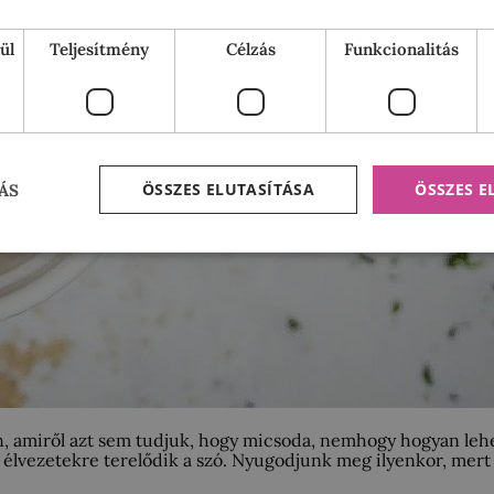
ül
Teljesítmény
Célzás
Funkcionalitás
ÖSSZES ELUTASÍTÁSA
ÖSSZES 
ÁS
, amiről azt sem tudjuk, hogy micsoda, nemhogy hogyan lehet
 élvezetekre terelődik a szó. Nyugodjunk meg ilyenkor, mert 