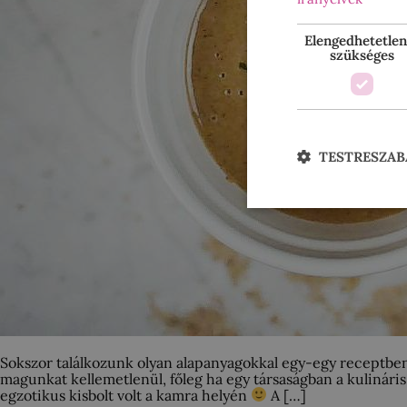
Elengedhetetlen
szükséges
TESTRESZAB
Sokszor találkozunk olyan alapanyagokkal egy-egy receptben
magunkat kellemetlenül, főleg ha egy társaságban a kulináris
egzotikus kisbolt volt a kamra helyén
A […]