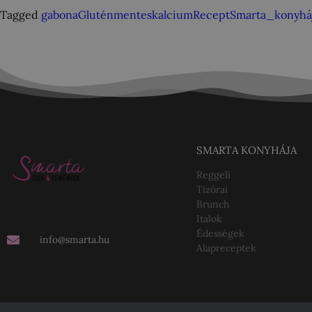
Tagged
gabona
Gluténmentes
kalcium
Recept
Smarta_konyhá
SMARTA KONYHÁJA
Reggeli
Tízórai
Brunch
Italok
Édességek
info@smarta.hu
Alapreceptek