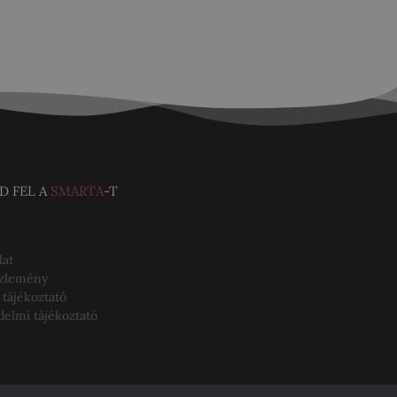
D FEL A
SMARTA
-T
lat
özlemény
 tájékoztató
delmi tájékoztató