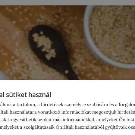
l sütiket használ
álunk a tartalom, a hirdetések személyre szabására és a forgal
tali használatára vonatkozó információkat megosztjuk hirdetés
, akik egyesíthetik azokat más információkkal, amelyeket Ön bizt
elyeket a szolgáltatásaik Ön általi használatából gyűjtöttek ös