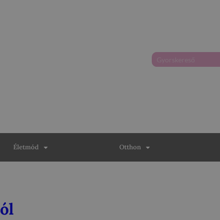
Életmód
Otthon
ól