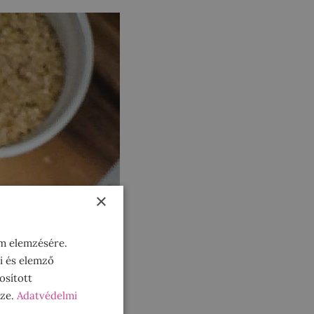
×
om elemzésére.
i és elemző
osított
sze.
Adatvédelmi