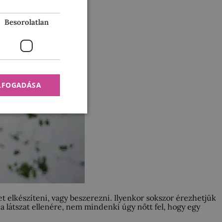
Besorolatlan
ELFOGADÁSA
 elkészíteni, vagy beszerezni. Ilyenkor sokszor érezhetjük
a látszat ellenére, nem mindenki úgy nőtt fel, hogy egy