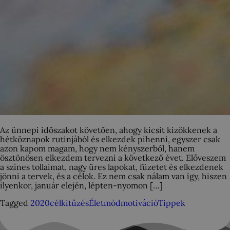
Az ünnepi időszakot követően, ahogy kicsit kizökkenek a
hétköznapok rutinjából és elkezdek pihenni, egyszer csak
azon kapom magam, hogy nem kényszerból, hanem
ösztönösen elkezdem tervezni a következő évet. Előveszem
a színes tollaimat, nagy üres lapokat, füzetet és elkezdenek
jönni a tervek, és a célok. Ez nem csak nálam van így, hiszen
ilyenkor, január elején, lépten-nyomon […]
Tagged
2020
célkitűzés
Életmód
motiváció
Tippek