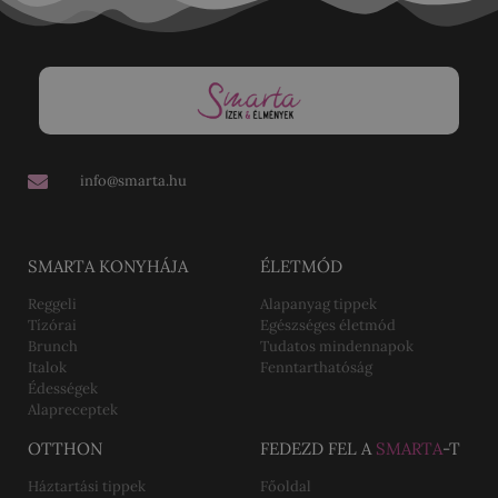
info@smarta.hu
SMARTA KONYHÁJA
ÉLETMÓD
Reggeli
Alapanyag tippek
Tízórai
Egészséges életmód
Brunch
Tudatos mindennapok
Italok
Fenntarthatóság
Édességek
Alapreceptek
OTTHON
FEDEZD FEL A
SMARTA
-T
Háztartási tippek
Főoldal