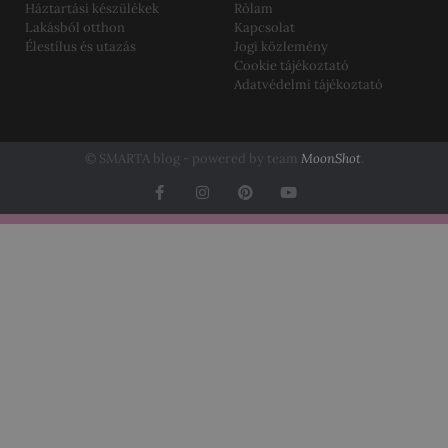
Háztartási készülékek
Rólam
Lakásból otthon
Kapcsolat
Élestílus és utazás
Jogi közlemény
Cookie tájékoztató
Adatvédelmi tájékoztató
© SMARTA blog - powered by team
MoonShot
.