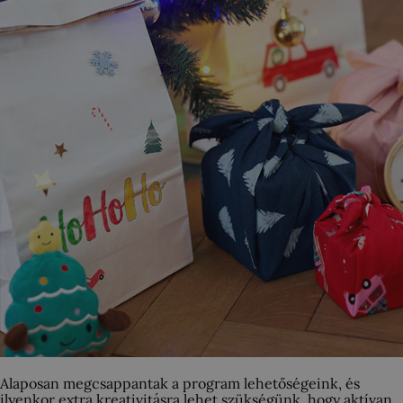
Alaposan megcsappantak a program lehetőségeink, és
ilyenkor extra kreativitásra lehet szükségünk, hogy aktívan