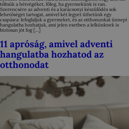
töltsük a hétvégéket, főleg, ha gyermekünk is van.
Szerencsére az adventi és a karácsonyi készülődés sok
lehetőséget tartogat, amivel két legyet üthetünk egy
csapásra: lefoglaljuk a gyermeket, és az otthonunkat ünnepi
hangulatba hozhatjuk, ami jelen esetben a lelkünknek is
biztosan jót fog […]
11 apróság, amivel adventi
hangulatba hozhatod az
otthonodat