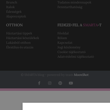
Brunch
Tudatos mindennapok
Italok
Fenntarthatóság
Édességek
Alapreceptek
OTTHON
FEDEZD FEL A
SMARTA
-T
Háztartási tippek
Főoldal
Háztartási készülékek
Rólam
Lakásból otthon
Kapcsolat
Élestílus és utazás
Jogi közlemény
Cookie tájékoztató
Adatvédelmi tájékoztató
© SMARTA blog - powered by team
MoonShot
.