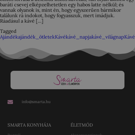
baráti csevej elképzelhetetlen egy habos latte nélkül; és
vannak olyanok is, mint én, hogy egyszerűen bármikor
találunk rá indokot, hogy fogyasszuk, mert imádjuk.
Ráadásul a kávé […]
Tagged
Ajándék
ajándék_ötletek
Kávé
kávé_napja
kávé_világnap
Kávé
info@smarta.hu
SMARTA KONYHÁJA
ÉLETMÓD