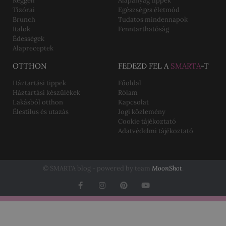
Reggeli
Alapanyag tippek
Tízórai
Egészséges életmód
Brunch
Tudatos mindennapok
Italok
Fenntarthatóság
Édességek
Alapreceptek
OTTHON
FEDEZD FEL A
SMARTA
-T
Háztartási tippek
Főoldal
Háztartási készülékek
Rólam
Lakásból otthon
Kapcsolat
Élestílus és utazás
Jogi közlemény
Cookie tájékoztató
Adatvédelmi tájékoztató
© SMARTA blog - powered by team
MoonShot
.