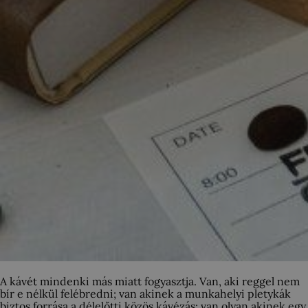
A kávét mindenki más miatt fogyasztja. Van, aki reggel nem
bír e nélkül felébredni; van akinek a munkahelyi pletykák
biztos forrása a délelőtti közös kávézás; van olyan akinek egy