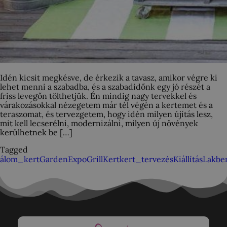
Idén kicsit megkésve, de érkezik a tavasz, amikor végre ki
lehet menni a szabadba, és a szabadidőnk egy jó részét a
friss levegőn tölthetjük. Én mindig nagy tervekkel és
várakozásokkal nézegetem már tél végén a kertemet és a
teraszomat, és tervezgetem, hogy idén milyen újítás lesz,
mit kell lecserélni, modernizálni, milyen új növények
kerülhetnek be […]
Tagged
álom_kert
GardenExpo
Grill
Kert
kert_tervezés
Kiállítás
Lakbe