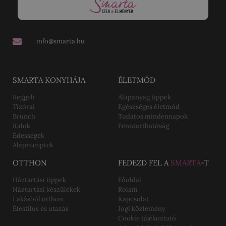
info@smarta.hu
SMARTA KONYHÁJA
ÉLETMÓD
Reggeli
Alapanyag tippek
Tízórai
Egészséges életmód
Brunch
Tudatos mindennapok
Italok
Fenntarthatóság
Édességek
Alapreceptek
OTTHON
FEDEZD FEL A
SMARTA
-T
Háztartási tippek
Főoldal
Háztartási készülékek
Rólam
Lakásból otthon
Kapcsolat
Élestílus és utazás
Jogi közlemény
Cookie tájékoztató