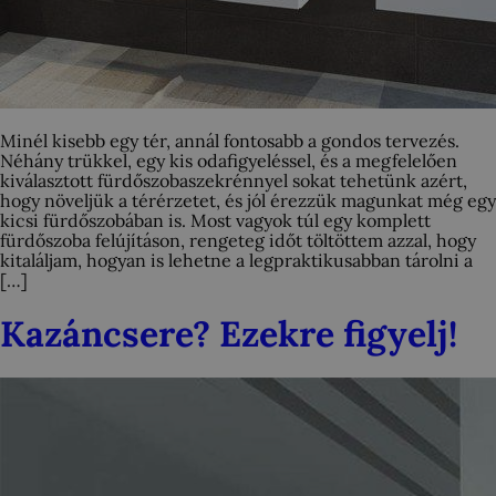
Minél kisebb egy tér, annál fontosabb a gondos tervezés.
Néhány trükkel, egy kis odafigyeléssel, és a megfelelően
kiválasztott fürdőszobaszekrénnyel sokat tehetünk azért,
hogy növeljük a térérzetet, és jól érezzük magunkat még egy
kicsi fürdőszobában is. Most vagyok túl egy komplett
fürdőszoba felújításon, rengeteg időt töltöttem azzal, hogy
kitaláljam, hogyan is lehetne a legpraktikusabban tárolni a
[…]
Kazáncsere? Ezekre figyelj!