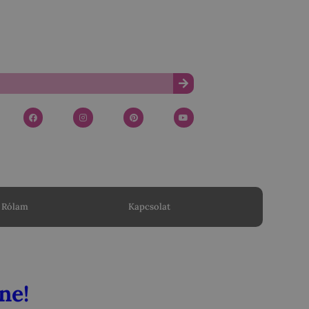
Rólam
Kapcsolat
ne!