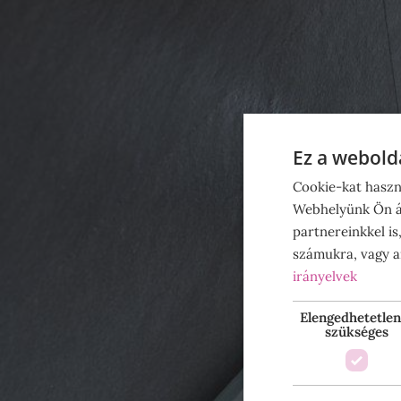
Ez a webolda
Cookie-kat haszn
Webhelyünk Ön ál
partnereinkkel is
számukra, vagy am
irányelvek
Elengedhetetlen
szükséges