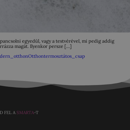
n pancsolni egyedül, vagy a testvérével, mi pedig addig
orrázza magát. Ilyenkor persze […]
dern_otthon
Otthon
termosztátos_csap
D FEL A
SMARTA
-T