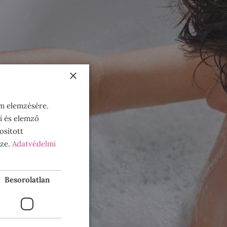
×
om elemzésére.
i és elemző
osított
sze.
Adatvédelmi
Besorolatlan