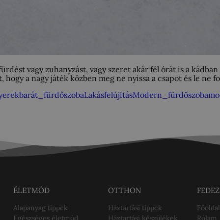
fürdést vagy zuhanyzást, vagy szeret akár fél órát is a kádba
, hogy a nagy játék közben meg ne nyissa a csapot és le ne f
yerekbarát_fürdőszoba
Lakásfelújítás
Modern_fürdőszoba
mo
ÉLETMÓD
OTTHON
FEDEZ
Alapanyag tippek
Háztartási tippek
Főoldal
Egészséges életmód
Háztartási készülékek
Rólam