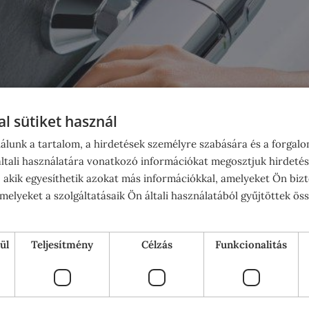
l sütiket használ
álunk a tartalom, a hirdetések személyre szabására és a forgal
tali használatára vonatkozó információkat megosztjuk hirdetés
, akik egyesíthetik azokat más információkkal, amelyeket Ön bizt
elyeket a szolgáltatásaik Ön általi használatából gyűjtöttek ös
ül
Teljesítmény
Célzás
Funkcionalitás