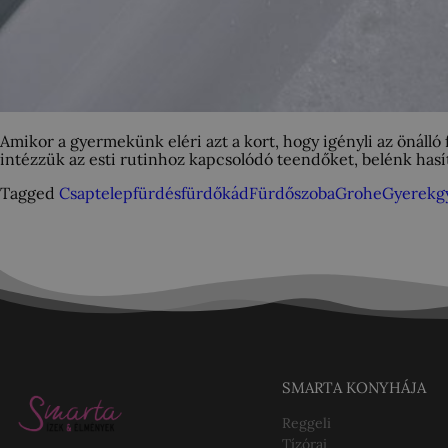
Amikor a gyermekünk eléri azt a kort, hogy igényli az önálló 
intézzük az esti rutinhoz kapcsolódó teendőket, belénk hasít
Tagged
Csaptelep
fürdés
fürdőkád
Fürdőszoba
Grohe
Gyerek
g
SMARTA KONYHÁJA
Reggeli
Tízórai