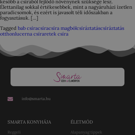
később a csírából fejlődő növénynek szüksége lesz.
Élettanilag sokkal értékesebbek, mint a nagyáruházi ízetlen
paradicsomok, és ezért is javasolt téli időszakban a
fogyasztásuk. […]
Tagged
bab csíra
csíra
csíra magból
csíráztatás
csíráztatás
otthon
lucerna csíra
retek csíra
info@smarta.hu
SMARTA KONYHÁJA
ÉLETMÓD
Reggeli
Alapanyag tippek