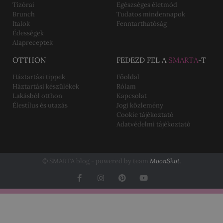
Tízórai
Egészséges életmód
Brunch
Tudatos mindennapok
Italok
Fenntarthatóság
Édességek
Alapreceptek
OTTHON
FEDEZD FEL A
SMARTA
-T
Háztartási tippek
Főoldal
Háztartási készülékek
Rólam
Lakásból otthon
Kapcsolat
Élestílus és utazás
Jogi közlemény
Cookie tájékoztató
Adatvédelmi tájékoztató
© SMARTA blog - powered by team
MoonShot
.