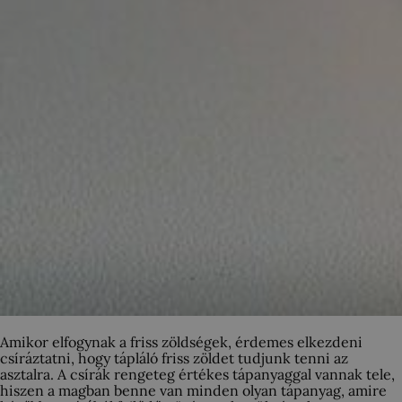
Amikor elfogynak a friss zöldségek, érdemes elkezdeni
csíráztatni, hogy tápláló friss zöldet tudjunk tenni az
asztalra. A csírák rengeteg értékes tápanyaggal vannak tele,
hiszen a magban benne van minden olyan tápanyag, amire