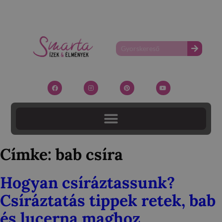
Címke:
bab csíra
Hogyan csíráztassunk?
Csíráztatás tippek retek, bab
és lucerna maghoz