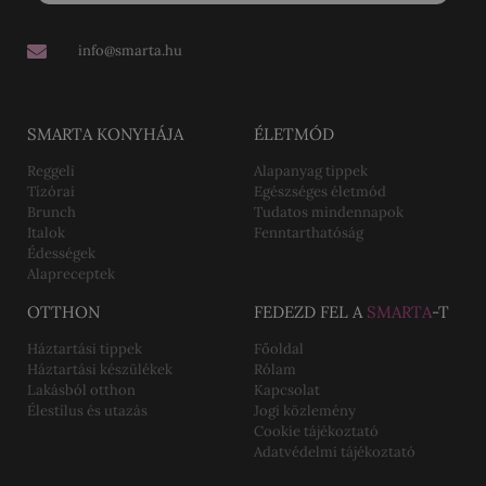
info@smarta.hu
SMARTA KONYHÁJA
ÉLETMÓD
Reggeli
Alapanyag tippek
Tízórai
Egészséges életmód
Brunch
Tudatos mindennapok
Italok
Fenntarthatóság
Édességek
Alapreceptek
OTTHON
FEDEZD FEL A
SMARTA
-T
Háztartási tippek
Főoldal
Háztartási készülékek
Rólam
Lakásból otthon
Kapcsolat
Élestílus és utazás
Jogi közlemény
Cookie tájékoztató
Adatvédelmi tájékoztató