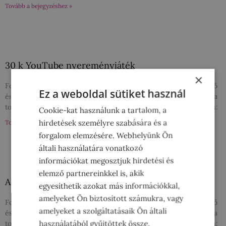
Tovább a bejegyzéshez »
30 k YouTube nyereményjáték
×
Folprint Kft. (székhely: 2096 Üröm, Lobogó u. 1B), mint Szervező
Ez a weboldal sütiket használ
és adatkezelő a jelen szabályzat és adatvédelmi tájékoztatóban (a
továbbiakban: Szabályzat) meghatározott játékot (a továbbiakban:
Cookie-kat használunk a tartalom, a
hirdetések személyre szabására és a
Tovább a bejegyzéshez »
forgalom elemzésére. Webhelyünk Ön
általi használatára vonatkozó
információkat megosztjuk hirdetési és
elemző partnereinkkel is, akik
Alkoss pezsgővel nyereményjáték
egyesíthetik azokat más információkkal,
amelyeket Ön biztosított számukra, vagy
Folprint Kft. (székhely: 2096 Üröm, Lobogó u. 1B), mint Szervező
amelyeket a szolgáltatásaik Ön általi
és adatkezelő a jelen szabályzat és adatvédelmi tájékoztatóban (a
használatából gyűjtöttek össze.
továbbiakban: Szabályzat) meghatározott játékot (a továbbiakban: