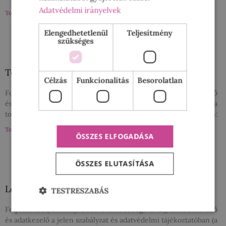
Adatvédelmi irányelvek
Tovább a bejegyzéshez »
Elengedhetetlenül
Teljesítmény
szükséges
Törley Nőnapi nyereményjáték
Célzás
Funkcionalitás
Besorolatlan
Folprint Kft. (székhely: 2096 Üröm, Lobogó u. 1B), mint Szervező
és adatkezelő a jelen szabályzat és adatvédelmi tájékoztatóban (a
továbbiakban: Szabályzat) meghatározott játékot (a továbbiakban:
Tovább a bejegyzéshez »
ÖSSZES ELFOGADÁSA
ÖSSZES ELUTASÍTÁSA
LegeldLe Nyereményjáték
TESTRESZABÁS
Folprint Kft. (székhely: 2096 Üröm, Lobogó u. 1B), mint Szervező
és adatkezelő a jelen szabályzat és adatvédelmi tájékoztatóban (a